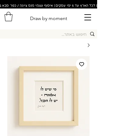
משלוחים לכל הארץ עד 5 ימי עסקים | איסוף עצמי מנס ציונה / כפר סבא בתוך 48 שעות!
Draw by moment