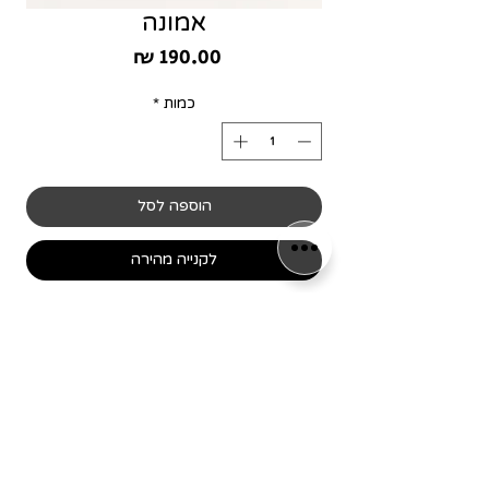
אמונה
מחיר
כמות
*
הוספה לסל
לקנייה מהירה
מידת המסגרת 25/25 ס״מ
שימו לב! כל המסגרות מיוצרות
בלעדית עבור המותג שלנו,
כמו כן כל הפרינטים עוצבו ע"י
הגרפיקאים שלנו וכל הזכויות עליהם
שמורות.