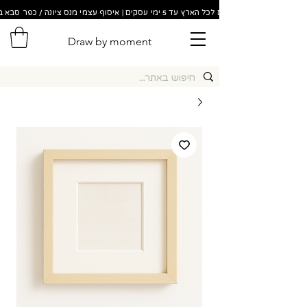
משלוחים לכל הארץ עד 5 ימי עסקים | איסוף עצמי מנס ציונה / כפר סבא בתוך 48 שעות!
Draw by moment