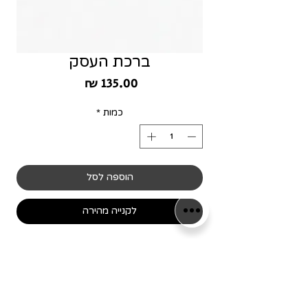
ברכת העסק
מחיר
כמות
*
הוספה לסל
לקנייה מהירה
מסגרת מינימליסטית ומדויקת בגודל 20/20 ס״מ,
שנועדה להשתלב בצורה מושלמת בכל חלל
בבית.
עשויה מחומר PLA Matte איכותי בגימור מט
עדין, עם מראה נקי, מודרני ואלגנטי שמעניק