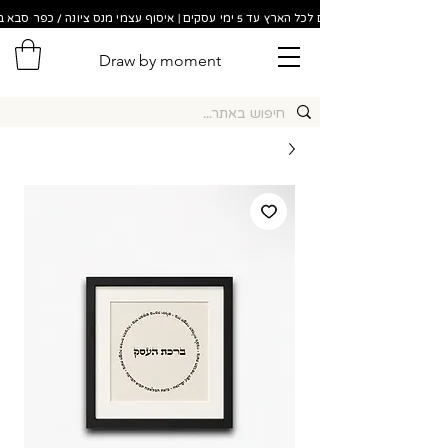
משלוחים לכל הארץ עד 5 ימי עסקים | איסוף עצמי מנס ציונה / כפר סבא בתוך 48 שעות!
Draw by moment