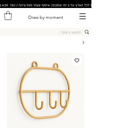
משלוחים לכל הארץ עד 5 ימי עסקים | איסוף עצמי מנס ציונה / כפר סבא בתוך 48 שעות!
Draw by moment