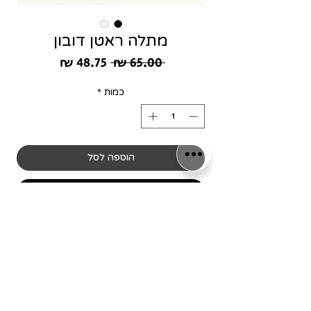
מתלה ראטן דובון
מחיר
מחיר
 ‏65.00 ‏₪ 
רגיל
מבצע
כמות
*
הוספה לסל
לקנייה מהירה
שימו לב! כל המסגרות מיוצרות
בלעדית עבור המותג שלנו,
כמו כן כל הפרינטים עוצבו ע"י
הגרפיקאים שלנו וכל הזכויות עליהם
שמורות.