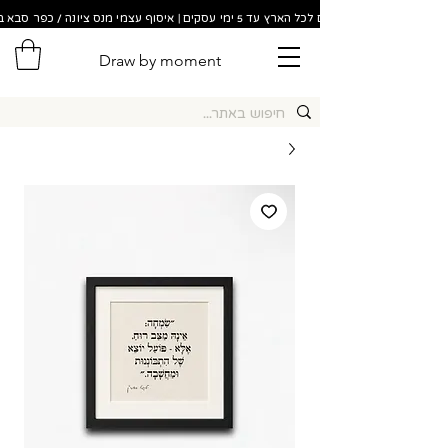
משלוחים לכל הארץ עד 5 ימי עסקים | איסוף עצמי מנס ציונה / כפר סבא בתוך 48 שעות!
Draw by moment