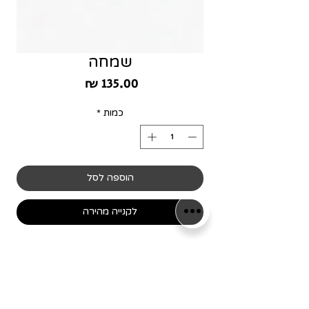
שמחה
מחיר
כמות
*
הוספה לסל
לקנייה מהירה
מסגרת מינימליסטית ומדויקת בגודל 20/20 ס״מ,
שנועדה להשתלב בצורה מושלמת בכל חלל
בבית.
עשויה מחומר PLA Matte איכותי בגימור מט
עדין, עם מראה נקי, מודרני ואלגנטי שמעניק