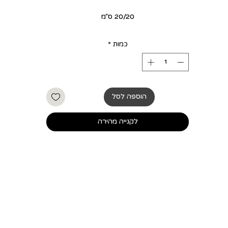
20/20 ס״מ
כמות
*
הוספה לסל
לקנייה מהירה
מדיניות, תקנון ומשלוחים | ארזים 15, נס ציונה | 052-