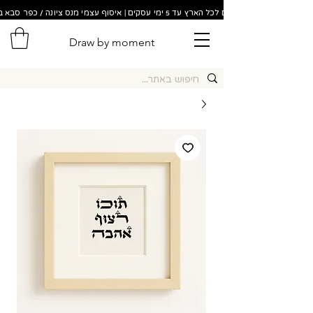
משלוחים לכל הארץ עד 5 ימי עסקים | איסוף עצמי מנס ציונה / כפר סבא בתוך 48 שעות!
Draw by moment