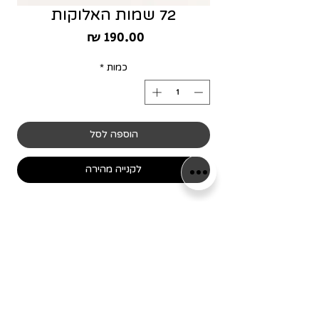
72 שמות האלוקות
מחיר
כמות
*
הוספה לסל
לקנייה מהירה
מידת המסגרת 25/25 ס״מ, ניתנת לתלייה +
העמדה
שימו לב! כל המסגרות מיוצרות
בלעדית עבור המותג שלנו,
כמו כן כל הפרינטים עוצבו ע"י
הגרפיקאים שלנו וכל הזכויות עליהם