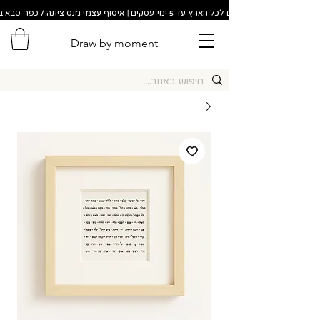
משלוחים לכל הארץ עד 5 ימי עסקים | איסוף עצמי מנס ציונה / כפר סבא בתוך 48 שעות!
Draw by moment