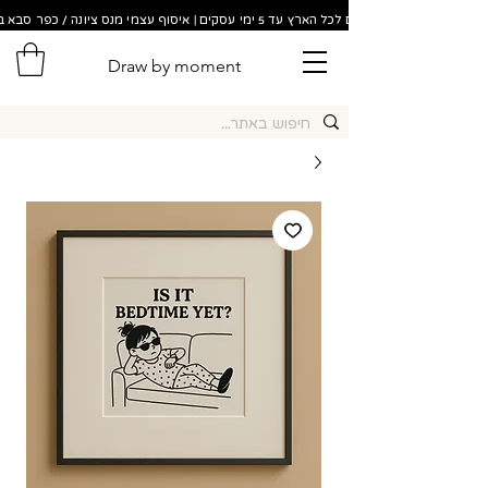
משלוחים לכל הארץ עד 5 ימי עסקים | איסוף עצמי מנס ציונה / כפר סבא בתוך 48 שעות!
Draw by moment