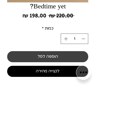
Bedtime yet?
מחיר
מחיר
 ‏220.00 ‏₪ 
רגיל
מבצע
כמות
*
הוספה לסל
לקנייה מהירה
מידת המסגרת 35/35, עשויה אלומיניום שחור
מוברש
שימו לב! כל המסגרות מיוצרות
בלעדית עבור המותג שלנו,
כמו כן כל הפרינטים עוצבו ע"י
הגרפיקאים שלנו וכל הזכויות עליהם