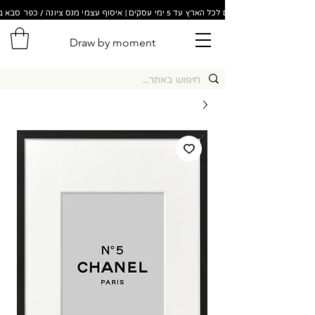
משלוחים לכל הארץ עד 5 ימי עסקים | איסוף עצמי מנס ציונה / כפר סבא בתוך 48 שעות!
Draw by moment