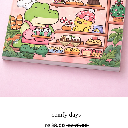
comfy days
מחיר
מחיר
 ‏76.00 ‏₪ 