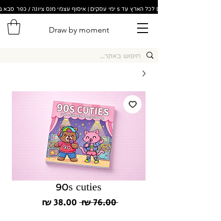
משלוחים לכל הארץ עד 5 ימי עסקים | איסוף עצמי מנס ציונה / כפר סבא בתוך 48 שעות!
Draw by moment
90s cuties
מחיר
מחיר
 ‏76.00 ‏₪ 
רגיל
מבצע