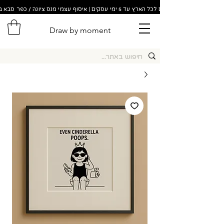
משלוחים לכל הארץ עד 5 ימי עסקים | איסוף עצמי מנס ציונה / כפר סבא בתוך 48 שעות!
Draw by moment