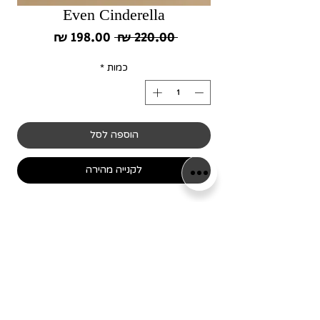
Even Cinderella
מחיר
מחיר
 ‏220.00 ‏₪ 
רגיל
מבצע
כמות
*
הוספה לסל
לקנייה מהירה
מידת המסגרת 35/35, עשויה אלומיניום שחור
מוברש
שימו לב! כל המסגרות מיוצרות
בלעדית עבור המותג שלנו,
כמו כן כל הפרינטים עוצבו ע"י
הגרפיקאים שלנו וכל הזכויות עליהם