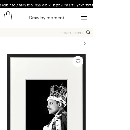
משלוחים לכל הארץ עד 5 ימי עסקים | איסוף עצמי מנס ציונה / כפר סבא בתוך 48 שעות!
Draw by moment